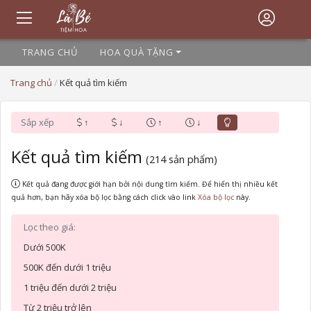
TRANG CHỦ
HOA QUÀ TẶNG
Trang chủ
/
Kết quả tìm kiếm
Sắp xếp
↑
↓
↑
↓
Kết quả tìm kiếm
(214 sản phẩm)
Kết quả đang được giới hạn bởi nội dung tìm kiếm. Để hiển thị nhiều kết
quả hơn, bạn hãy xóa bộ lọc bằng cách click vào link
Xóa bộ lọc
này.
Lọc theo giá:
Dưới 500K
500K đến dưới 1 triệu
1 triệu đến dưới 2 triệu
Từ 2 triệu trở lên