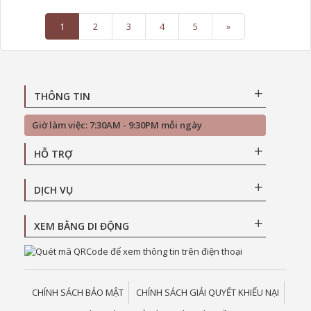
1
2
3
4
5
»
THÔNG TIN
Giờ làm việc: 7:30AM - 9:30PM mỗi ngày
HỖ TRỢ
DỊCH VỤ
XEM BẰNG DI ĐỘNG
CHÍNH SÁCH BẢO MẬT
CHÍNH SÁCH GIẢI QUYẾT KHIẾU NẠI