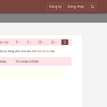
(current)
Đăng ký
Đăng nhập
ắp xếp
↑
↓
↑
↓
bộ lọc bằng cách click vào link
Xóa bộ lọc
này.
triệu
Từ 2 triệu trở lên