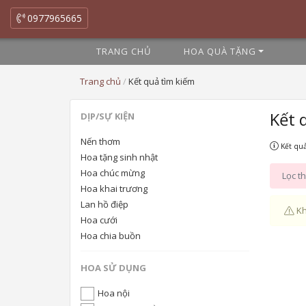
0977965665
TRANG CHỦ
HOA QUÀ TẶNG
Trang chủ
/
Kết quả tìm kiếm
Kết 
DỊP/SỰ KIỆN
Nến thơm
Kết quả
Hoa tặng sinh nhật
Hoa chúc mừng
Lọc th
Hoa khai trương
Lan hồ điệp
Kh
Hoa cưới
Hoa chia buồn
HOA SỬ DỤNG
Hoa nội