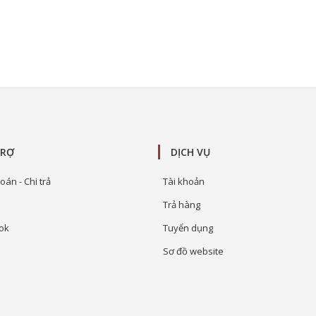
TRỢ
DỊCH VỤ
oán - Chi trả
Tài khoản
Trả hàng
ok
Tuyển dụng
Sơ đồ website