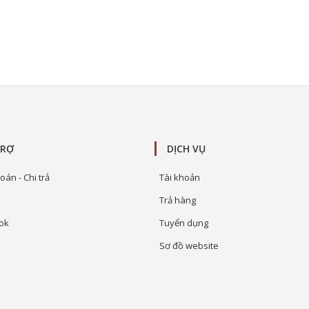
TRỢ
DỊCH VỤ
oán - Chi trả
Tài khoản
Trả hàng
ok
Tuyển dụng
Sơ đồ website