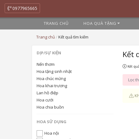
0977965665
TRANG CHỦ
HOA QUÀ TẶNG
Trang chủ
/
Kết quả tìm kiếm
Kết 
DỊP/SỰ KIỆN
Nến thơm
Kết quả
Hoa tặng sinh nhật
Hoa chúc mừng
Lọc th
Hoa khai trương
Lan hồ điệp
Kh
Hoa cưới
Hoa chia buồn
HOA SỬ DỤNG
Hoa nội