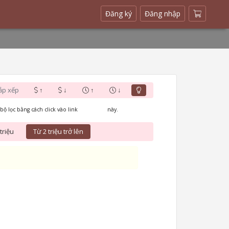
(current)
Đăng ký
Đăng nhập
ắp xếp
↑
↓
↑
↓
bộ lọc bằng cách click vào link
Xóa bộ lọc
này.
triệu
Từ 2 triệu trở lên