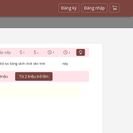
(current)
Đăng ký
Đăng nhập
ắp xếp
↑
↓
↑
↓
bộ lọc bằng cách click vào link
Xóa bộ lọc
này.
triệu
Từ 2 triệu trở lên