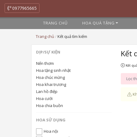
0977965665
TRANG CHỦ
HOA QUÀ TẶNG
Trang chủ
/
Kết quả tìm kiếm
Kết 
DỊP/SỰ KIỆN
Nến thơm
Kết quả
Hoa tặng sinh nhật
Hoa chúc mừng
Lọc th
Hoa khai trương
Lan hồ điệp
Kh
Hoa cưới
Hoa chia buồn
HOA SỬ DỤNG
Hoa nội