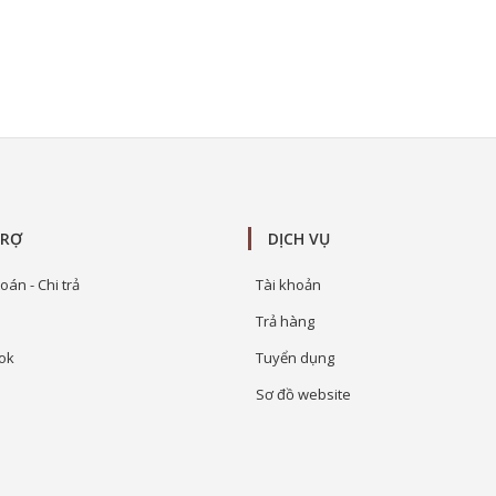
TRỢ
DỊCH VỤ
oán - Chi trả
Tài khoản
Trả hàng
ok
Tuyển dụng
Sơ đồ website