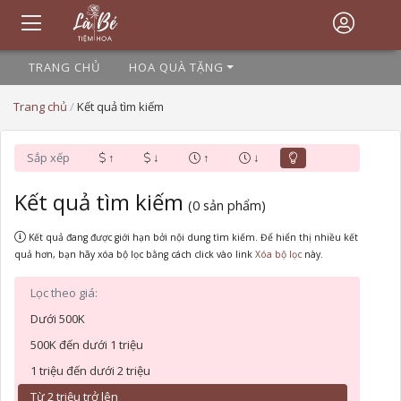
TRANG CHỦ
HOA QUÀ TẶNG
Trang chủ
/
Kết quả tìm kiếm
Sắp xếp
↑
↓
↑
↓
Kết quả tìm kiếm
(0 sản phẩm)
Kết quả đang được giới hạn bởi nội dung tìm kiếm. Để hiển thị nhiều kết
quả hơn, bạn hãy xóa bộ lọc bằng cách click vào link
Xóa bộ lọc
này.
Lọc theo giá:
Dưới 500K
500K đến dưới 1 triệu
1 triệu đến dưới 2 triệu
Từ 2 triệu trở lên