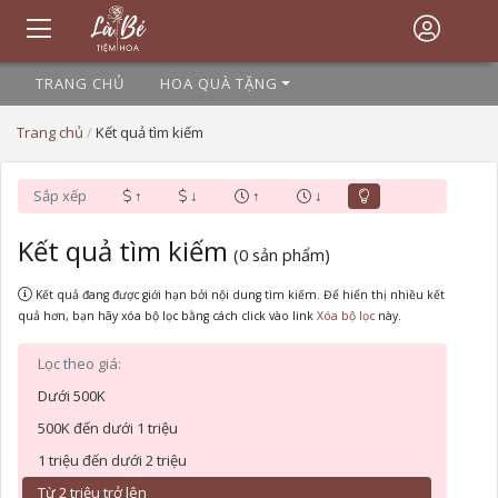
TRANG CHỦ
HOA QUÀ TẶNG
Trang chủ
/
Kết quả tìm kiếm
Sắp xếp
↑
↓
↑
↓
Kết quả tìm kiếm
(0 sản phẩm)
Kết quả đang được giới hạn bởi nội dung tìm kiếm. Để hiển thị nhiều kết
quả hơn, bạn hãy xóa bộ lọc bằng cách click vào link
này.
Lọc theo giá:
Dưới 500K
500K đến dưới 1 triệu
1 triệu đến dưới 2 triệu
Từ 2 triệu trở lên