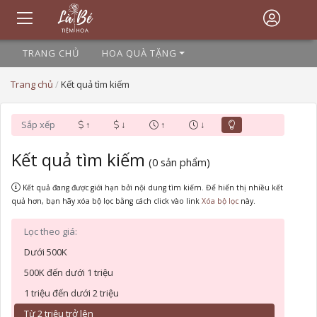
TRANG CHỦ
HOA QUÀ TẶNG
Trang chủ
/
Kết quả tìm kiếm
Sắp xếp
↑
↓
↑
↓
Kết quả tìm kiếm
(0 sản phẩm)
Kết quả đang được giới hạn bởi nội dung tìm kiếm. Để hiển thị nhiều kết
quả hơn, bạn hãy xóa bộ lọc bằng cách click vào link
Xóa bộ lọc
này.
Lọc theo giá:
Dưới 500K
500K đến dưới 1 triệu
1 triệu đến dưới 2 triệu
Từ 2 triệu trở lên