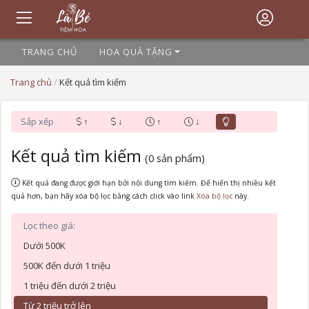
TRANG CHỦ
HOA QUÀ TẶNG
Trang chủ
/
Kết quả tìm kiếm
Sắp xếp
↑
↓
↑
↓
Kết quả tìm kiếm
(0 sản phẩm)
Kết quả đang được giới hạn bởi nội dung tìm kiếm. Để hiển thị nhiều kết
quả hơn, bạn hãy xóa bộ lọc bằng cách click vào link
này.
Lọc theo giá:
Dưới 500K
500K đến dưới 1 triệu
1 triệu đến dưới 2 triệu
Từ 2 triệu trở lên