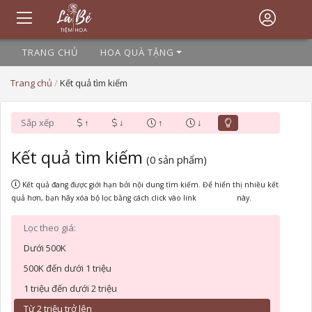
TRANG CHỦ
HOA QUÀ TẶNG
Trang chủ
/
Kết quả tìm kiếm
Sắp xếp
↑
↓
↑
↓
Kết quả tìm kiếm
(0 sản phẩm)
Kết quả đang được giới hạn bởi nội dung tìm kiếm. Để hiển thị nhiều kết
quả hơn, bạn hãy xóa bộ lọc bằng cách click vào link
này.
Lọc theo giá:
Dưới 500K
500K đến dưới 1 triệu
1 triệu đến dưới 2 triệu
Từ 2 triệu trở lên