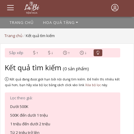
TRANG CHỦ
HOA QUÀ TẶNG
Trang chủ
/
Kết quả tìm kiếm
Sắp xếp
↑
↓
↑
↓
Kết quả tìm kiếm
(0 sản phẩm)
Kết quả đang được giới hạn bởi nội dung tìm kiếm. Để hiển thị nhiều kết
quả hơn, bạn hãy xóa bộ lọc bằng cách click vào link
này.
Lọc theo giá:
Dưới 500K
500K đến dưới 1 triệu
1 triệu đến dưới 2 triệu
Từ 2 triệu trở lên