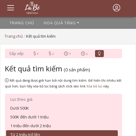
TRANG CHỦ
HOA QUÀ TẶNG
Trang chủ
/
Kết quả tìm kiếm
Sắp xếp
↑
↓
↑
↓
Kết quả tìm kiếm
(0 sản phẩm)
Kết quả đang được giới hạn bởi nội dung tìm kiếm. Để hiển thị nhiều kết
quả hơn, bạn hãy xóa bộ lọc bằng cách click vào link
này.
Lọc theo giá:
Dưới 500K
500K đến dưới 1 triệu
1 triệu đến dưới 2 triệu
Từ 2 triệu trở lên