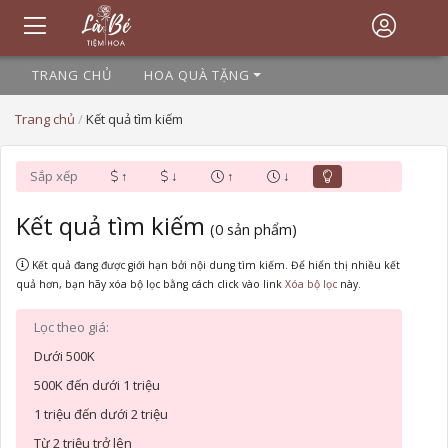
TRANG CHỦ
HOA QUÀ TẶNG
Trang chủ
/
Kết quả tìm kiếm
Sắp xếp
↑
↓
↑
↓
Kết quả tìm kiếm
(0 sản phẩm)
Kết quả đang được giới hạn bởi nội dung tìm kiếm. Để hiển thị nhiều kết
quả hơn, bạn hãy xóa bộ lọc bằng cách click vào link
này.
Lọc theo giá:
Dưới 500K
500K đến dưới 1 triệu
1 triệu đến dưới 2 triệu
Từ 2 triệu trở lên