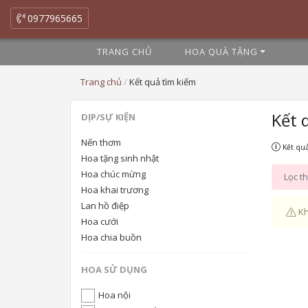
0977965665
TRANG CHỦ
HOA QUÀ TẶNG
Trang chủ
/
Kết quả tìm kiếm
Kết 
DỊP/SỰ KIỆN
Nến thơm
Kết quả
Hoa tặng sinh nhật
Hoa chúc mừng
Lọc th
Hoa khai trương
Lan hồ điệp
Kh
Hoa cưới
Hoa chia buồn
HOA SỬ DỤNG
Hoa nội