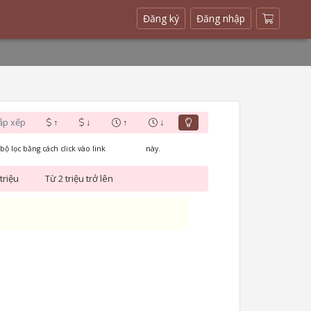
(current)
Đăng ký
Đăng nhập
ắp xếp
↑
↓
↑
↓
bộ lọc bằng cách click vào link
Xóa bộ lọc
này.
triệu
Từ 2 triệu trở lên