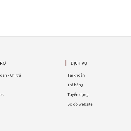
TRỢ
DỊCH VỤ
oán - Chi trả
Tài khoản
Trả hàng
ok
Tuyển dụng
Sơ đồ website