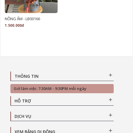
NỒNG ẤM - LB00166
1.500.000đ
THÔNG TIN
Giờ làm việc: 7:30AM - 9:30PM mỗi ngày
HỖ TRỢ
DỊCH VỤ
XEM BẰNG DI ĐỘNG