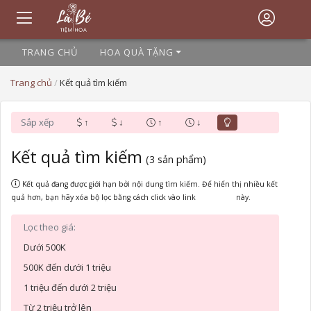
TRANG CHỦ
HOA QUÀ TẶNG
Trang chủ
/
Kết quả tìm kiếm
Sắp xếp
↑
↓
↑
↓
Kết quả tìm kiếm
(3 sản phẩm)
Kết quả đang được giới hạn bởi nội dung tìm kiếm. Để hiển thị nhiều kết
quả hơn, bạn hãy xóa bộ lọc bằng cách click vào link
Xóa bộ lọc
này.
Lọc theo giá:
Dưới 500K
500K đến dưới 1 triệu
1 triệu đến dưới 2 triệu
Từ 2 triệu trở lên